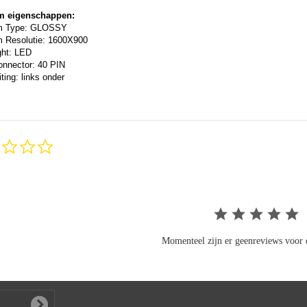
m eigenschappen:
m Type: GLOSSY
 Resolutie: 1600X900
ght: LED
onnector: 40 PIN
ting: links onder
0.0
star
rating
Momenteel zijn er geenreviews voor d