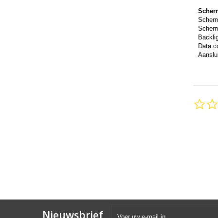
Scher
Scher
Scherm
Backli
Data c
Aanslui
Nieuwsbrief