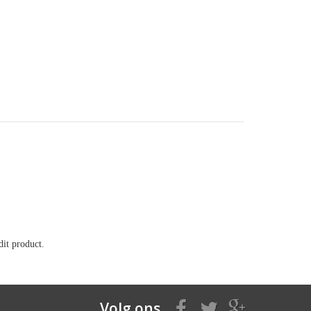
it product.
Volg ons