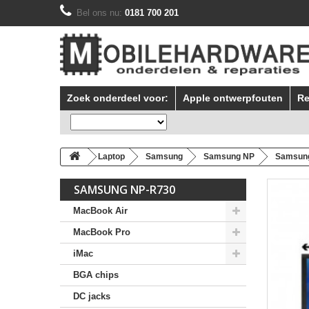
Bel ons nu:
0181 700 201
Zoek onderdeel voor:
Apple ontwerpfouten
Re
Laptop
Samsung
Samsung NP
Samsun
SAMSUNG NP-R730
MacBook Air
MacBook Pro
iMac
BGA chips
DC jacks