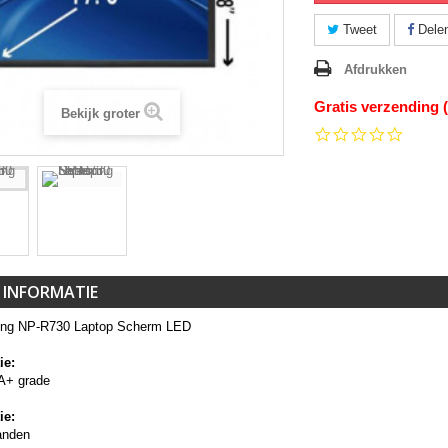
Tweet
Dele
Afdrukken
Gratis verzending 
Bekijk groter
0.0
star
rating
 INFORMATIE
ng NP-R730 Laptop Scherm LED
ie:
A+ grade
ie:
anden