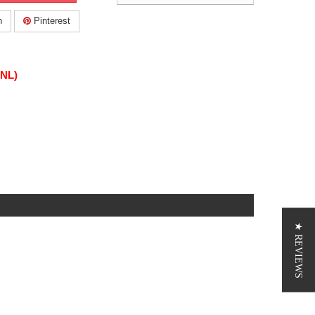
n
Pinterest
(NL)
★ REVIEWS