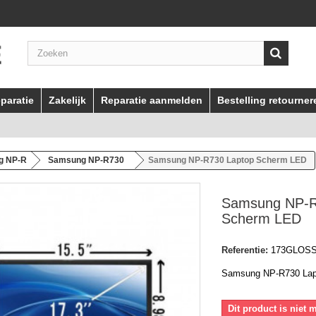
paratie
Zakelijk
Reparatie aanmelden
Bestelling retourner
g NP-R
Samsung NP-R730
Samsung NP-R730 Laptop Scherm LED
Samsung NP-R
Scherm LED
Referentie:
173GLOS
Samsung NP-R730 Lap
Dit product is niet 