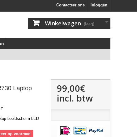
Contacteer ons
Inloggen
Winkelwagen
(leeg)
en
99,00€
730 Laptop
incl. btw
SY
top beeldscherm LED
meer op voorraad