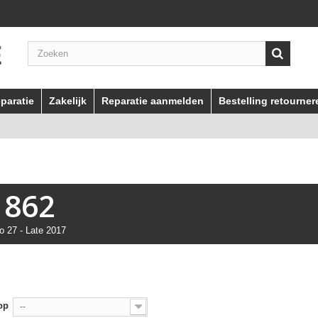
paratie
Zakelijk
Reparatie aanmelden
Bestelling retourner
1862
o 27 - Late 2017
op
--