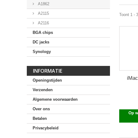
A1862
A2115
Toont 1 - 
A2116
BGA chips
DC jacks
Synology
INFORMATIE
iMac
Openingstijden
Verzenden
Algemene voorwaarden
Over ons
Op w
Betalen
Privacybeleid