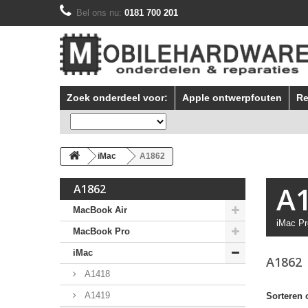
Bel ons nu:
0181 700 201
Zoek onderdeel voor:
Apple ontwerpfouten
Re
iMac
A1862
A
A1862
MacBook Air
iMac Pr
MacBook Pro
iMac
A1862
A1418
A1419
Sorteren 