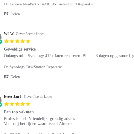
S.
Op Lenovo IdeaPad 5 14ARE05 Toetsenbord Reparatie
on
3
'
Delen
Aug
Share
2026
Review
by
Jelle
Wil W.
Geverifieerde koper
S.
5.0
on
star
3
Geweldige service
rating
Aug
Review
review
Onlangs mijn Synology 412+ laten repareren. Binnen 3 dagen op gestuurd, g
2026
by
stating
Wil
Geweldige
Op Synology DiskStation Reparatie
W.
service
on
'
Delen
4
Share
Jul
Review
2026
by
Wil
Evert-Jan I.
Geverifieerde koper
W.
5.0
on
star
4
Een top vakman
rating
Jul
Review
review
Professioneel. Vriendelijk, grondig advies.
2026
by
stating
Voor mij het rijden waard vanaf Almere.
Evert-
Een
Jan
top