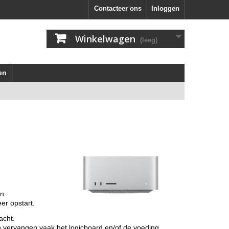
Contacteer ons
Inloggen
Winkelwagen
(leeg)
en
n.
er opstart.
acht.
n vervangen vaak het logicboard en/of de voeding.