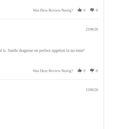
Was Deze Review Nuttig?
0
0
23/06/26
 is. Snelle diagnose en perfect opgelost in no-time!
Was Deze Review Nuttig?
0
0
15/06/26