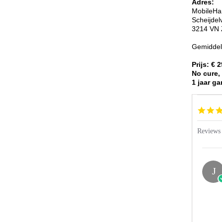
Adres:
MobileHa
Scheijde
3214 VN Z
Gemiddeld
Prijs: € 
No cure,
1 jaar ga
Popup
content
starts
Reviews
J