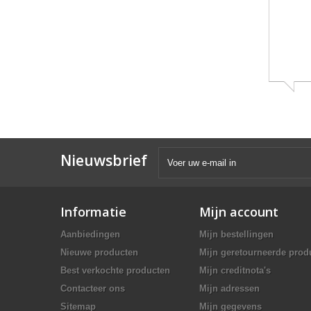
Popup
content
ends
Nieuwsbrief
Informatie
Mijn account
Aanbiedingen
Mijn bestellingen
Nieuwe producten
Mijn geretourneerde prod
Best verkochte producten
Mijn creditnota's
Contacteer ons
Mijn adressen
Sitemap
Mijn gegevens