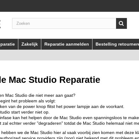
paratie
Zakelijk
Reparatie aanmelden
Bestelling retourner
e Mac Studio Reparatie
en Mac Studio die niet meer aan gaat?
egint het probleem als volgt:
ken van de power knop flitst het power lampje aan de voorkant.
udio start verder niet op.
infase kan het helpen door de Mac Studio even spanningsloos te make
t zal echter verder "degraderen" totdat de Mac Studio helemaal niet me
 hebben we de Mac Studio hier al vaak voorbij zien komen met deze kl
authorized service providers zijn (nog) niet bekend met dit probleem e