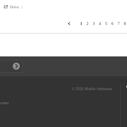
on
15
'
Delen
Jun
Share
2026
Review
by
1
2
3
4
5
6
7
8
Ieke
K.
on
15
Jun
2026
© 2026 Mobile Hardware
ucten