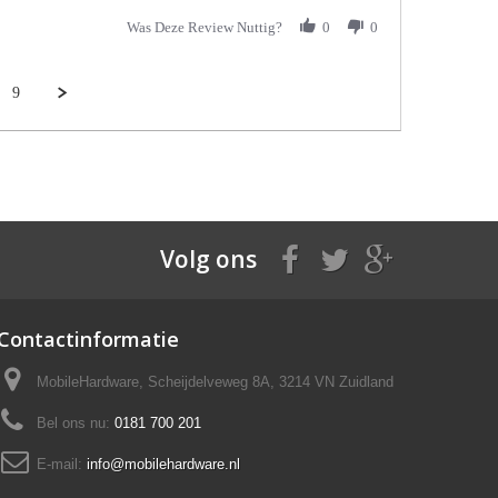
Was Deze Review Nuttig?
0
0
9
Volg ons
Contactinformatie
MobileHardware, Scheijdelveweg 8A, 3214 VN Zuidland
Bel ons nu:
0181 700 201
E-mail:
info@mobilehardware.nl