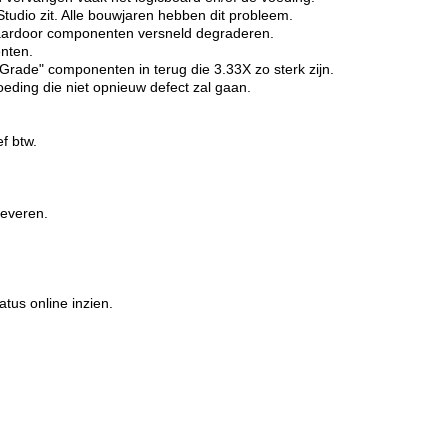
tudio zit. Alle bouwjaren hebben dit probleem.
 waardoor componenten versneld degraderen.
nten.
Grade" componenten in terug die 3.33X zo sterk zijn.
oeding die niet opnieuw defect zal gaan.
f btw.
leveren.
us online inzien.