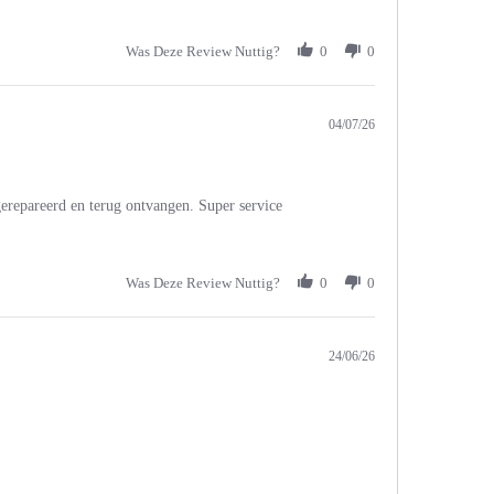
Was Deze Review Nuttig?
0
0
04/07/26
erepareerd en terug ontvangen. Super service
Was Deze Review Nuttig?
0
0
24/06/26