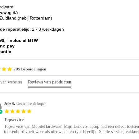
rdware
lveweg 8A
uidland (nabij Rotterdam)
e reparatietijd: 2 - 3 werkdagen
299,- inclusief BTW
 no pay
rantie
4.9
705 Beoordelingen
star
rating
 van websites
Reviews van producten
Jelle S.
Geverifieerde koper
5.0
star
Topservice
rating
Review
review
Topservice van MobileHardware! Mijn Lenovo-laptop had een defect toetsenb
by
stating
toetsenbord voelt weer als nieuw aan en typt heerlijk. Snelle service, vakk
Jelle
Topservice