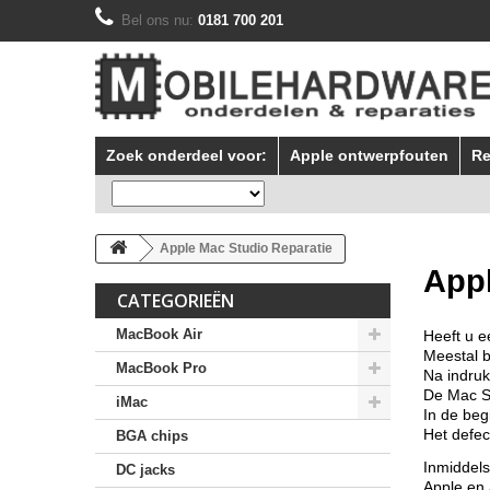
Bel ons nu:
0181 700 201
Zoek onderdeel voor:
Apple ontwerpfouten
Re
Apple Mac Studio Reparatie
Appl
CATEGORIEËN
MacBook Air
Heeft u e
Meestal b
MacBook Pro
Na indruk
De Mac St
iMac
In de beg
Het defec
BGA chips
Inmiddels
DC jacks
Apple en 