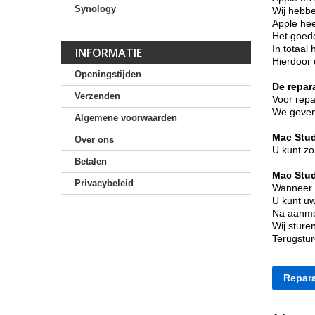
Synology
Wij hebbe
Apple hee
Het goede
In totaal
INFORMATIE
Hierdoor 
Openingstijden
De repara
Verzenden
Voor repa
We geven 
Algemene voorwaarden
Mac Stud
Over ons
U kunt zo
Betalen
Mac Stud
Privacybeleid
Wanneer u
U kunt u
Na aanmel
Wij sture
Terugstu
Repara