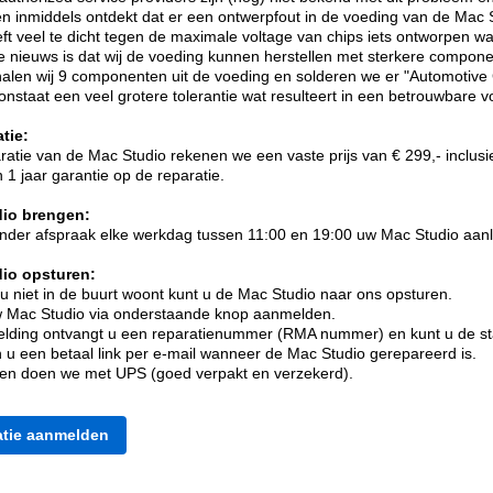
n inmiddels ontdekt dat er een ontwerpfout in de voeding van de Mac S
ft veel te dicht tegen de maximale voltage van chips iets ontworpen
 nieuws is dat wij de voeding kunnen herstellen met sterkere compone
 halen wij 9 componenten uit de voeding en solderen we er "Automotive 
onstaat een veel grotere tolerantie wat resulteert in een betrouwbare v
tie:
ratie van de Mac Studio rekenen we een vaste prijs van € 299,- inclusie
1 jaar garantie op de reparatie.
io brengen:
nder afspraak elke werkdag tussen 11:00 en 19:00 uw Mac Studio aan
io opsturen:
 niet in de buurt woont kunt u de Mac Studio naar ons opsturen.
w Mac Studio via onderstaande knop aanmelden.
ding ontvangt u een reparatienummer (RMA nummer) en kunt u de stat
n u een betaal link per e-mail wanneer de Mac Studio gerepareerd is.
ren doen we met UPS (goed verpakt en verzekerd).
tie aanmelde
n