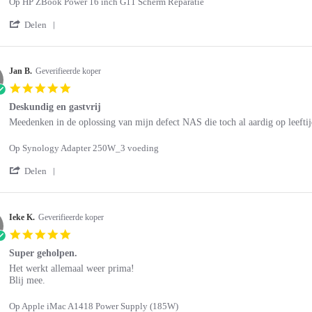
Op HP ZBook Power 16 inch G11 Scherm Reparatie
I.
vakman
on
'
Delen
24
Share
Jun
Review
2026
by
Evert-
Jan B.
Geverifieerde koper
Jan
5.0
I.
star
on
Deskundig en gastvrij
rating
24
Review
review
Meedenken in de oplossing van mijn defect NAS die toch al aardig op leeftijd
Jun
by
stating
2026
Jan
Deskundig
Op Synology Adapter 250W_3 voeding
B.
en
on
gastvrij
'
Delen
23
Share
Jun
Review
2026
by
Jan
Ieke K.
Geverifieerde koper
B.
5.0
on
star
23
Super geholpen.
rating
Jun
Review
review
Het werkt allemaal weer prima!
2026
by
stating
Blij mee.
Ieke
Super
K.
geholpen.
Op Apple iMac A1418 Power Supply (185W)