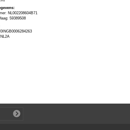
egevens:
er: NL002208604B71
Haag: 59389508
:
70INGB0006284263
BNL2A