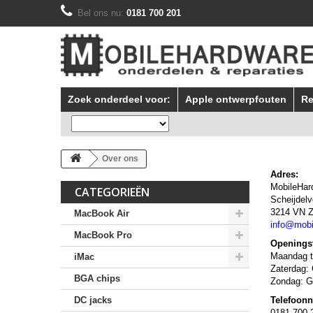
Bel ons nu:
0181 700 201
Zoek onderdeel voor:
Apple ontwerpfouten
Re
Over ons
Adres:
MobileHar
CATEGORIEËN
Scheijdel
3214 VN Z
MacBook Air
info@mobi
MacBook Pro
Openingst
Maandag to
iMac
Zaterdag:
BGA chips
Zondag: G
DC jacks
Telefoon
0181 700 