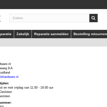
paratie
Zakelijk
Reparatie aanmelden
Bestelling retourner
dware.nl
veweg 8-A
uidland
lehardware.nl
ijden:
t en met vrijdag van 11.00 - 19.00 uur
 Gesloten
esloten
nummer:
201