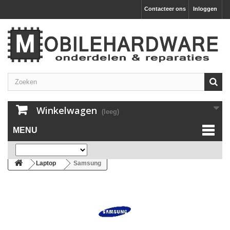
Contacteer ons
Inloggen
Winkelwagen
(leeg)
MENU
Laptop
Samsung