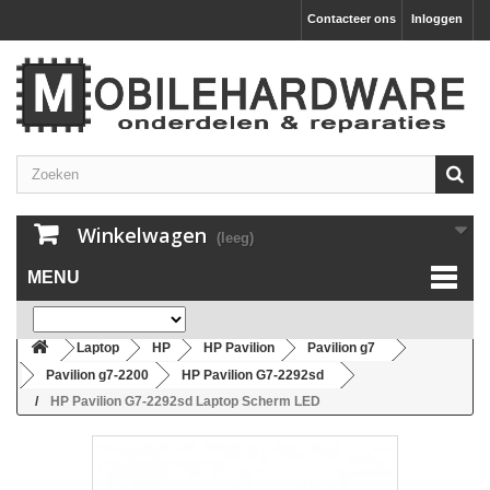
Contacteer ons
Inloggen
Winkelwagen
(leeg)
MENU
Laptop
HP
HP Pavilion
Pavilion g7
Pavilion g7-2200
HP Pavilion G7-2292sd
HP Pavilion G7-2292sd Laptop Scherm LED