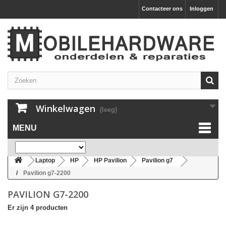
Contacteer ons
Inloggen
Winkelwagen
(leeg)
MENU
Laptop
HP
HP Pavilion
Pavilion g7
Pavilion g7-2200
PAVILION G7-2200
Er zijn 4 producten