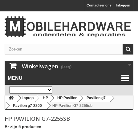
Contacteer ons
Inloggen
Winkelwagen
(leeg)
MENU
Laptop
HP
HP Pavilion
Pavilion g7
Pavilion g7-2200
HP Pavilion G7-2255sb
HP PAVILION G7-2255SB
Er zijn 5 producten