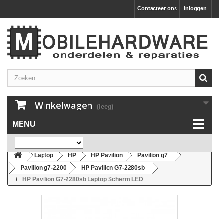
Contacteer ons
Inloggen
Winkelwagen
(leeg)
MENU
Laptop
HP
HP Pavilion
Pavilion g7
Pavilion g7-2200
HP Pavilion G7-2280sb
HP Pavilion G7-2280sb Laptop Scherm LED