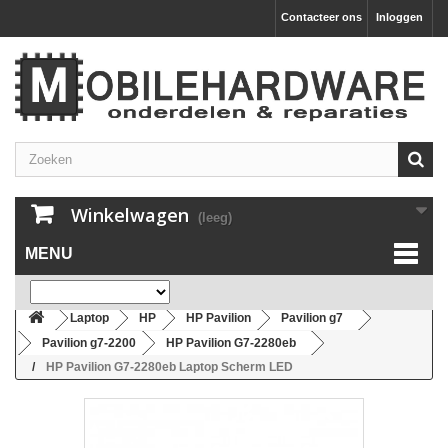
Contacteer ons
Inloggen
Winkelwagen
(leeg)
MENU
Laptop
HP
HP Pavilion
Pavilion g7
Pavilion g7-2200
HP Pavilion G7-2280eb
HP Pavilion G7-2280eb Laptop Scherm LED