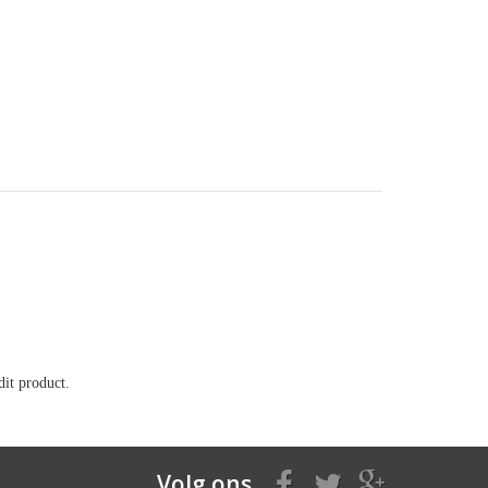
it product.
Volg ons