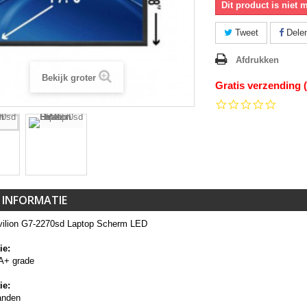
Dit product is niet 
Tweet
Dele
Afdrukken
Bekijk groter
Gratis verzending 
0.0
star
rating
 INFORMATIE
ilion G7-2270sd Laptop Scherm LED
ie:
A+ grade
ie:
anden