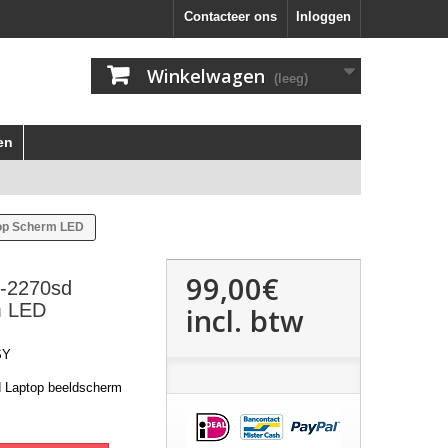
Contacteer ons
Inloggen
Winkelwagen
(leeg)
en
top Scherm LED
99,00€
7-2270sd
m LED
incl. btw
SY
d Laptop beeldscherm