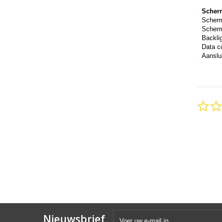
Scher
Scher
Scherm
Backli
Data c
Aanslui
Nieuwsbrief