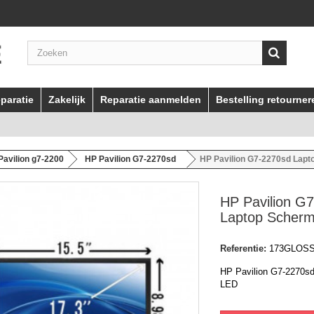
paratie
Zakelijk
Reparatie aanmelden
Bestelling retourner
Pavilion g7-2200
HP Pavilion G7-2270sd
HP Pavilion G7-2270sd Lap
HP Pavilion G
Laptop Scher
Referentie:
173GLOS
HP Pavilion G7-2270s
LED