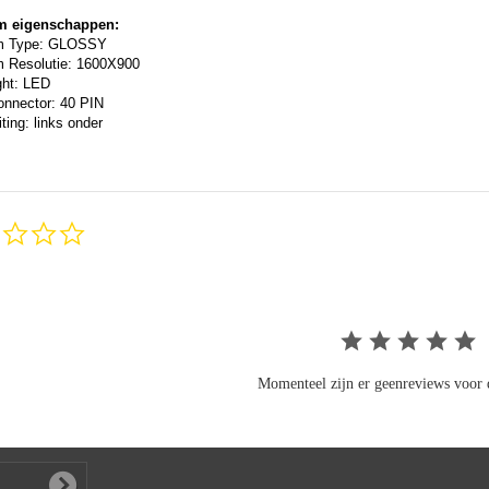
m eigenschappen:
m Type: GLOSSY
 Resolutie: 1600X900
ght: LED
onnector: 40 PIN
ting: links onder
0.0
star
rating
Momenteel zijn er geenreviews voor d