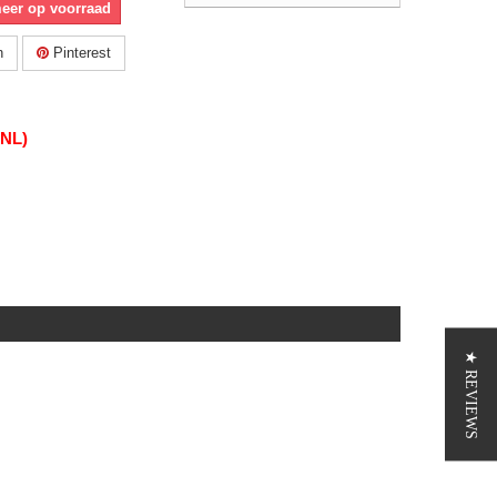
meer op voorraad
n
Pinterest
(NL)
★ REVIEWS