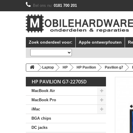
Bel ons nu:
0181 700 201
Zoek onderdeel voor:
Apple ontwerpfouten
Re
Laptop
HP
HP Pavilion
Pavilion g7
HP PAVILION G7-2270SD
MacBook Air
MacBook Pro
iMac
BGA chips
DC jacks