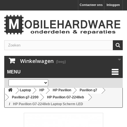
Contacteer ons
Inloggen
Winkelwagen
(leeg)
MENU
Laptop
HP
HP Pavilion
Pavilion g7
Pavilion g7-2200
HP Pavilion G7-2248eb
HP Pavilion G7-2248eb Laptop Scherm LED