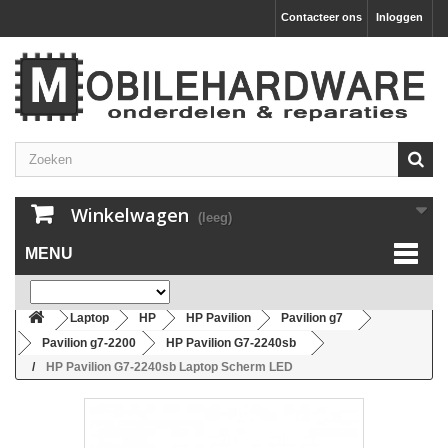
Contacteer ons
Inloggen
Winkelwagen
(leeg)
MENU
Laptop
HP
HP Pavilion
Pavilion g7
Pavilion g7-2200
HP Pavilion G7-2240sb
HP Pavilion G7-2240sb Laptop Scherm LED