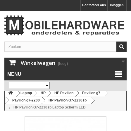
Contacteer ons
Inloggen
Winkelwagen
(leeg)
MENU
Laptop
HP
HP Pavilion
Pavilion g7
Pavilion g7-2200
HP Pavilion G7-2230sb
HP Pavilion G7-2230sb Laptop Scherm LED