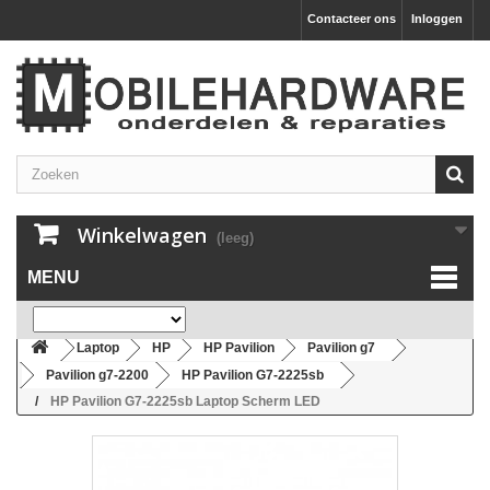
Contacteer ons
Inloggen
Winkelwagen
(leeg)
MENU
Laptop
HP
HP Pavilion
Pavilion g7
Pavilion g7-2200
HP Pavilion G7-2225sb
HP Pavilion G7-2225sb Laptop Scherm LED