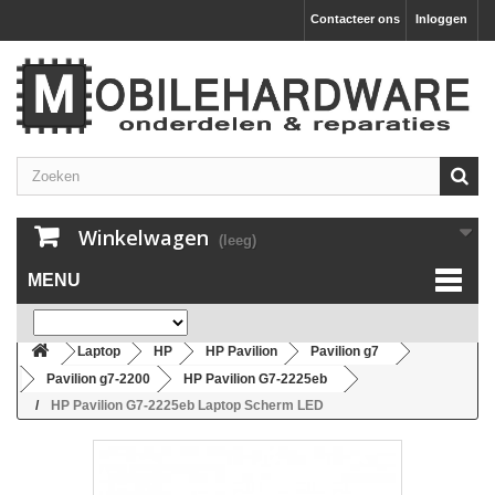
Contacteer ons
Inloggen
Winkelwagen
(leeg)
MENU
Laptop
HP
HP Pavilion
Pavilion g7
Pavilion g7-2200
HP Pavilion G7-2225eb
HP Pavilion G7-2225eb Laptop Scherm LED