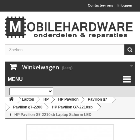
Contacteer ons
Inloggen
Winkelwagen
(leeg)
MENU
Laptop
HP
HP Pavilion
Pavilion g7
Pavilion g7-2200
HP Pavilion G7-2210sb
HP Pavilion G7-2210sb Laptop Scherm LED