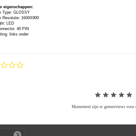
m eigenschappen:
m Type: GLOSSY
 Resolutie: 1600X900
ght: LED
onnector: 40 PIN
ting: links onder
0.0
star
rating
Momenteel zijn er geenreviews voor d