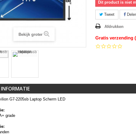
Dit product is niet 
Tweet
Dele
Afdrukken
Bekijk groter
Gratis verzending 
0.0
star
rating
 INFORMATIE
ilion G7-2205sb Laptop Scherm LED
ie:
A+ grade
ie:
anden