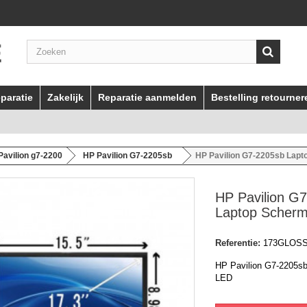
paratie
Zakelijk
Reparatie aanmelden
Bestelling retourner
Pavilion g7-2200
HP Pavilion G7-2205sb
HP Pavilion G7-2205sb Lap
HP Pavilion G
Laptop Scher
Referentie:
173GLOS
HP Pavilion G7-2205s
LED