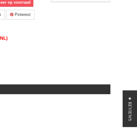
meer op voorraad
n
Pinterest
(NL)
★ REVIEWS