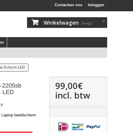
Contacteer ons
Inloggen
Winkelwagen
(leeg)
en
top Scherm LED
99,00€
7-2205sb
m LED
incl. btw
SY
b Laptop beeldscherm