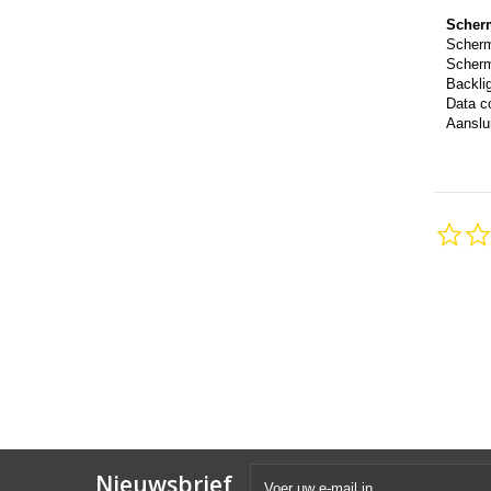
Scher
Scher
Scherm
Backli
Data c
Aanslui
Nieuwsbrief