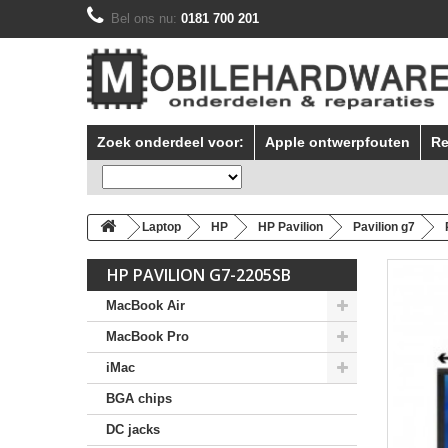
Bel ons nu:
0181 700 201
Zoek onderdeel voor:
Apple ontwerpfouten
Re
Laptop
HP
HP Pavilion
Pavilion g7
HP PAVILION G7-2205SB
MacBook Air
MacBook Pro
iMac
BGA chips
DC jacks