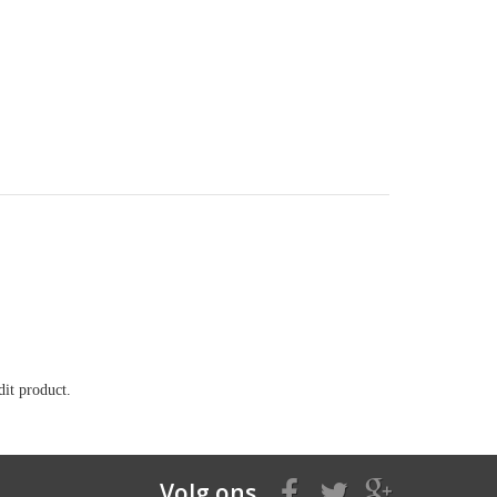
it product.
Volg ons