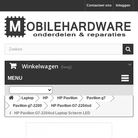
Contacteer ons
Inloggen
Winkelwagen
(leeg)
MENU
Laptop
HP
HP Pavilion
Pavilion g7
Pavilion g7-2200
HP Pavilion G7-2204sd
HP Pavilion G7-2204sd Laptop Scherm LED