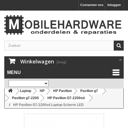
Contacteer ons
Inloggen
Winkelwagen
(leeg)
MENU
Laptop
HP
HP Pavilion
Pavilion g7
Pavilion g7-2200
HP Pavilion G7-2200sd
HP Pavilion G7-2200sd Laptop Scherm LED