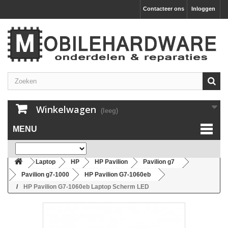
Contacteer ons
Inloggen
Winkelwagen
(leeg)
MENU
Laptop
HP
HP Pavilion
Pavilion g7
Pavilion g7-1000
HP Pavilion G7-1060eb
HP Pavilion G7-1060eb Laptop Scherm LED