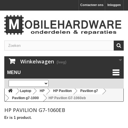
Contacteer ons
Inloggen
Winkelwagen
(leeg)
MENU
Laptop
HP
HP Pavilion
Pavilion g7
Pavilion g7-1000
HP Pavilion G7-1060eb
HP PAVILION G7-1060EB
Er is 1 product.