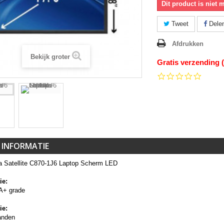
Dit product is niet 
Tweet
Dele
Afdrukken
Bekijk groter
Gratis verzending 
0.0
star
rating
 INFORMATIE
a Satellite C870-1J6 Laptop Scherm LED
ie:
A+ grade
ie:
anden