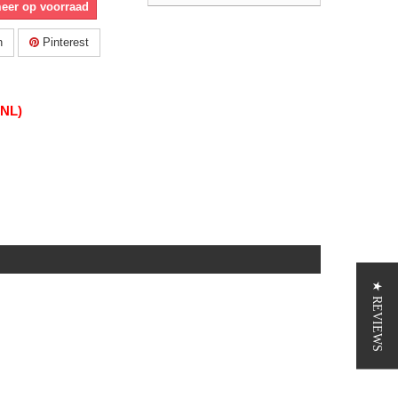
meer op voorraad
n
Pinterest
(NL)
★ REVIEWS