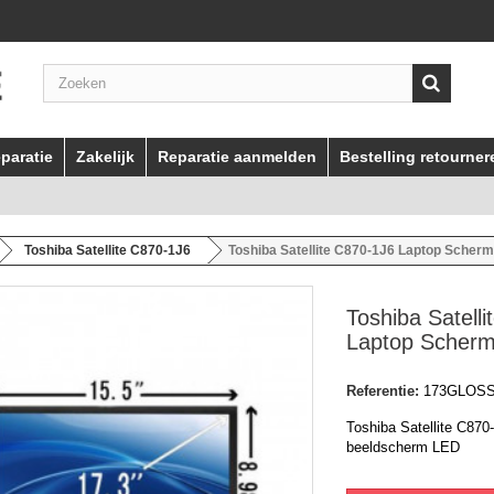
paratie
Zakelijk
Reparatie aanmelden
Bestelling retourner
Toshiba Satellite C870-1J6
Toshiba Satellite C870-1J6 Laptop Scher
Toshiba Satell
Laptop Scher
Referentie:
173GLOS
Toshiba Satellite C870
beeldscherm LED