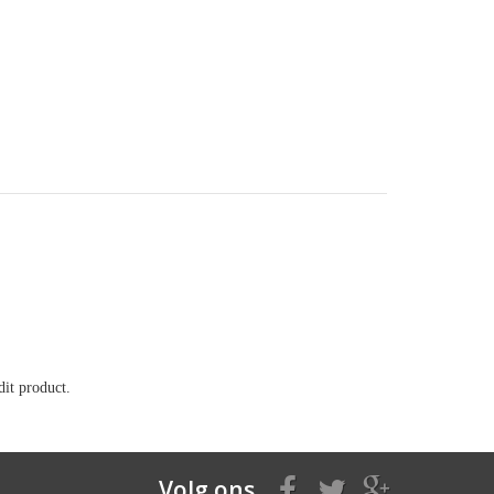
it product.
Volg ons