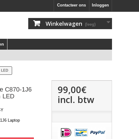
Contacteer ons
Inloggen
Winkelwagen
(leeg)
en
m LED
99,00€
ite C870-1J6
m LED
incl. btw
SY
-1J6 Laptop