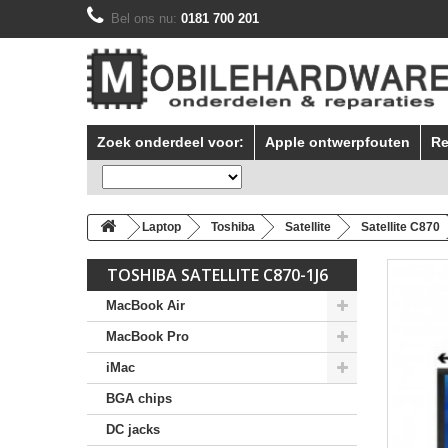
Bel ons nu:
0181 700 201
Zoek onderdeel voor:
Apple ontwerpfouten
Re
Laptop
Toshiba
Satellite
Satellite C870
TOSHIBA SATELLITE C870-1J6
MacBook Air
MacBook Pro
iMac
BGA chips
DC jacks