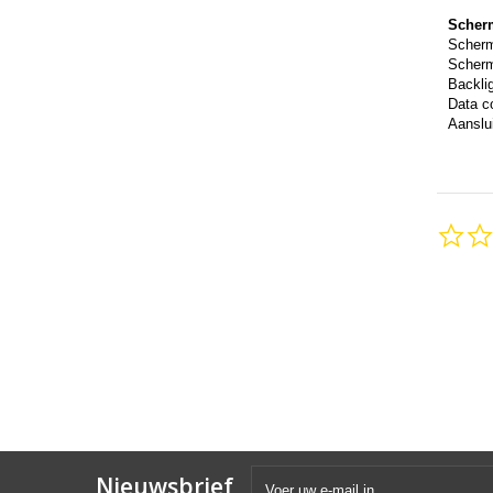
Scher
Scher
Scherm
Backli
Data c
Aanslui
Nieuwsbrief