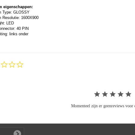
m eigenschappen:
m Type: GLOSSY
 Resolutie: 1600X900
ght: LED
onnector: 40 PIN
ting: links onder
0.0
star
rating
Momenteel zijn er geenreviews voor d