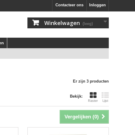
Contacteer ons
Inloggen
Winkelwagen
(leeg)
en
Er zijn 3 producten
Bekijk:
Raster
Lijst
Vergelijken (
0
)