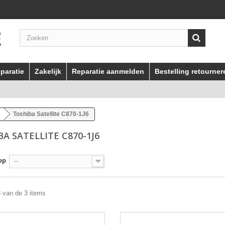
paratie
Zakelijk
Reparatie aanmelden
Bestelling retourner
Toshiba Satellite C870-1J6
A SATELLITE C870-1J6
op
--
3 van de 3 items