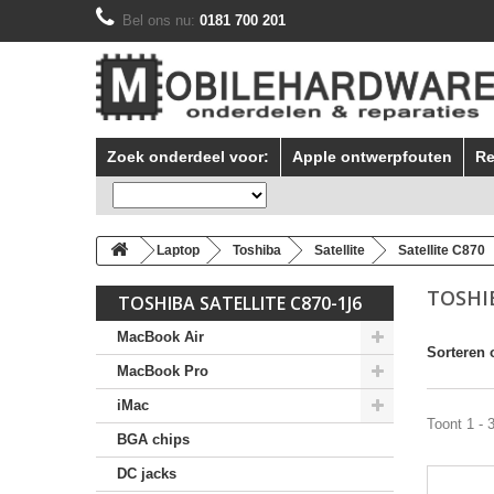
Bel ons nu:
0181 700 201
Zoek onderdeel voor:
Apple ontwerpfouten
Re
Laptop
Toshiba
Satellite
Satellite C870
TOSHIB
TOSHIBA SATELLITE C870-1J6
MacBook Air
Sorteren 
MacBook Pro
iMac
Toont 1 - 
BGA chips
DC jacks