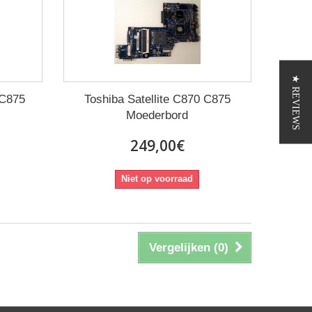
★ REVIEWS
 C875
Toshiba Satellite C870 C875
Moederbord
249,00€
Niet op voorraad
Vergelijken (
0
)