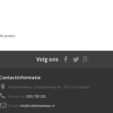
it product.
Volg ons
Contactinformatie
MobileHardware, Scheijdelveweg 8A, 3214 VN Zuidland
Bel ons nu:
0181 700 201
E-mail:
info@mobilehardware.nl