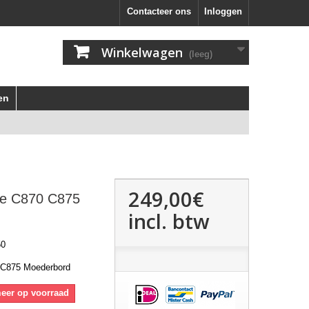
Contacteer ons
Inloggen
Winkelwagen
(leeg)
en
249,00€
ite C870 C875
incl. btw
50
0 C875 Moederbord
meer op voorraad