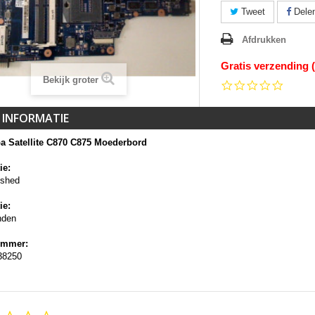
Tweet
Dele
Afdrukken
Gratis verzending 
Bekijk groter
0.0
star
rating
 INFORMATIE
a Satellite C870 C875 Moederbord
ie:
ished
ie:
nden
ummer:
38250
0.0