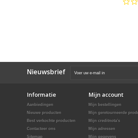
Nieuwsbrief
Informatie
Mijn account
Aanbiedingen
Mijn bestellingen
Nieuwe producten
Mijn geretourneerde prod
Best verkochte producten
Mijn creditnota's
Contacteer ons
Mijn adressen
Sitemap
Mijn gegevens