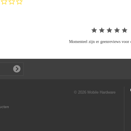
star
rating
Momenteel zijn er geenreviews voor d
© 2026 Mobile Hardware
ucten