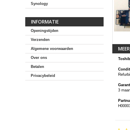
Synology
INFORMATIE
Openingstijden
Verzenden
MEER
Algemene voorwaarden
Over ons
Toshib
Betalen
Condit
Refurb
Privacybeleid
Garant
3 maa
Partn
H0000