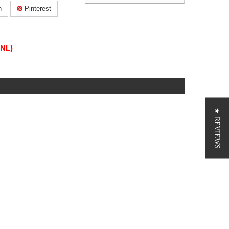
n
Pinterest
(NL)
★ REVIEWS