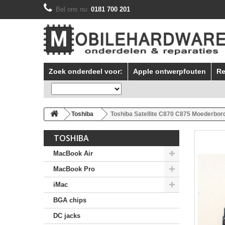
Bel ons nu:
0181 700 201
Zoek onderdeel voor:
Apple ontwerpfouten
Re
Toshiba
Toshiba Satellite C870 C875 Moederbor
TOSHIBA
MacBook Air
MacBook Pro
iMac
BGA chips
DC jacks