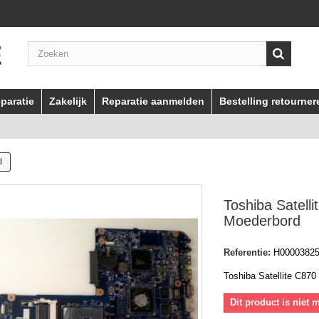
paratie
Zakelijk
Reparatie aanmelden
Bestelling retourner
d
Toshiba Satell
Moederbord
Referentie:
H0000382
Toshiba Satellite C87
Dit product is niet 