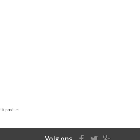
it product.
Volg ons