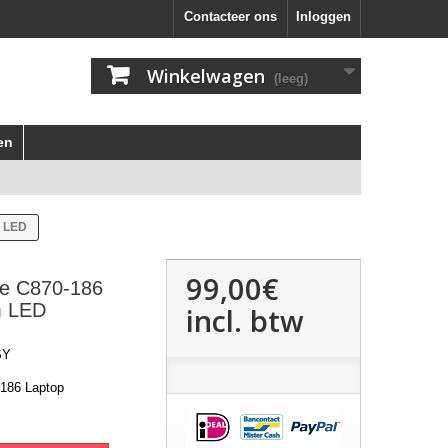
Contacteer ons
Inloggen
Winkelwagen
(leeg)
en
m LED
99,00€
ite C870-186
m LED
incl. btw
SY
-186 Laptop