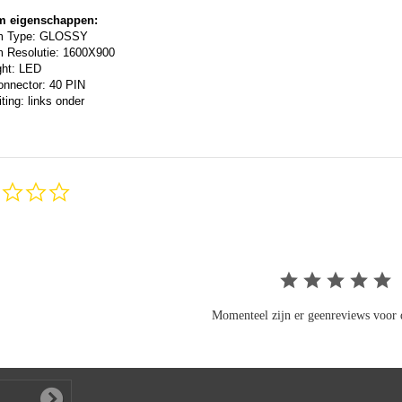
m eigenschappen:
m Type: GLOSSY
 Resolutie: 1600X900
ght: LED
onnector: 40 PIN
ting: links onder
0.0
star
rating
Momenteel zijn er geenreviews voor d