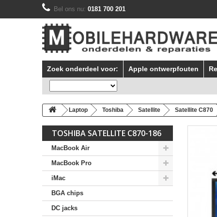
Bel ons nu:
0181 700 201
Zoek onderdeel voor:
Apple ontwerpfouten
Re
Laptop
Toshiba
Satellite
Satellite C870
TOSHIBA SATELLITE C870-186
MacBook Air
MacBook Pro
iMac
BGA chips
DC jacks