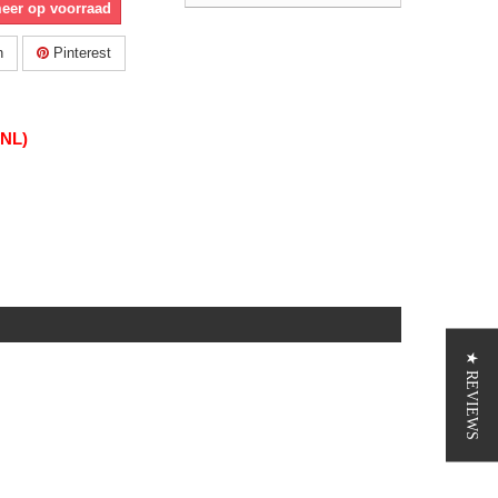
meer op voorraad
n
Pinterest
(NL)
★ REVIEWS