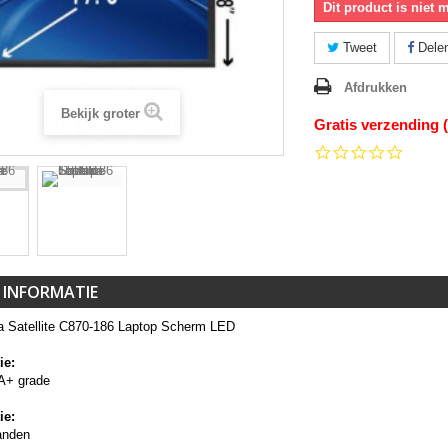
Dit product is niet 
Tweet
Dele
Afdrukken
Bekijk groter
Gratis verzending 
0.0
star
rating
 INFORMATIE
a Satellite C870-186 Laptop Scherm LED
ie:
A+ grade
ie:
anden