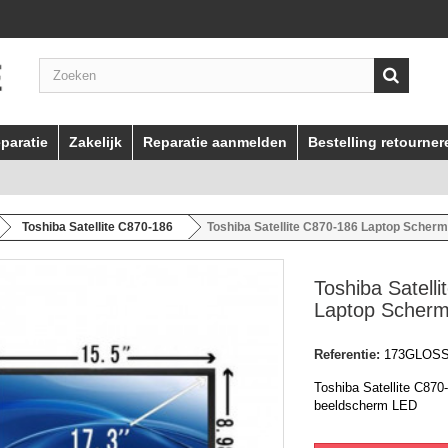
paratie
Zakelijk
Reparatie aanmelden
Bestelling retourner
Toshiba Satellite C870-186
Toshiba Satellite C870-186 Laptop Scher
Toshiba Satell
Laptop Scher
Referentie:
173GLOS
Toshiba Satellite C870
beeldscherm LED