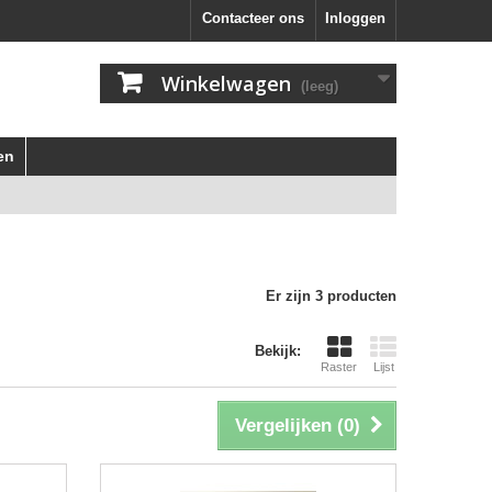
Contacteer ons
Inloggen
Winkelwagen
(leeg)
en
Er zijn 3 producten
Bekijk:
Raster
Lijst
Vergelijken (
0
)