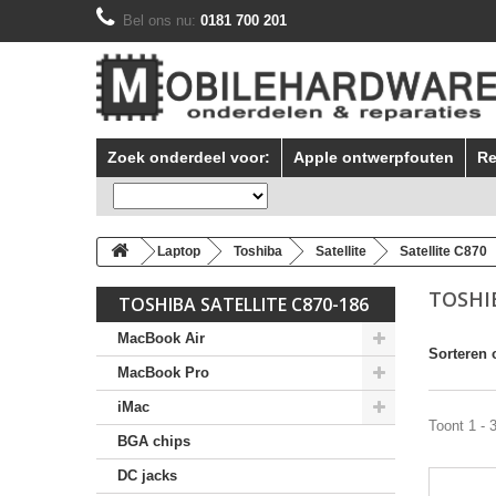
Bel ons nu:
0181 700 201
Zoek onderdeel voor:
Apple ontwerpfouten
Re
Laptop
Toshiba
Satellite
Satellite C870
TOSHI
TOSHIBA SATELLITE C870-186
MacBook Air
Sorteren 
MacBook Pro
iMac
Toont 1 - 
BGA chips
DC jacks