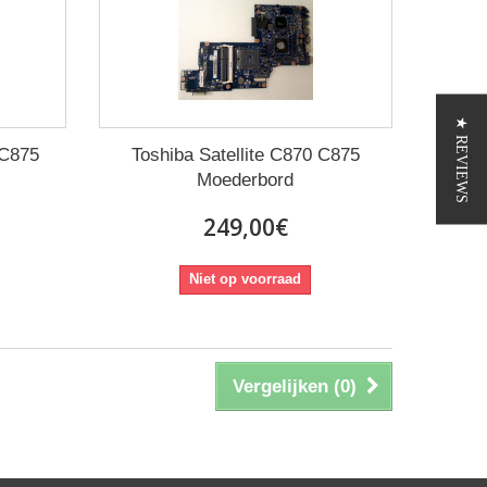
★ REVIEWS
 C875
Toshiba Satellite C870 C875
Moederbord
249,00€
Niet op voorraad
Vergelijken (
0
)