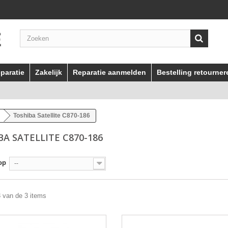
paratie
Zakelijk
Reparatie aanmelden
Bestelling retourner
Toshiba Satellite C870-186
BA SATELLITE C870-186
op
--
3 van de 3 items