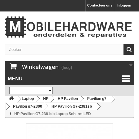
Contacteer ons
Inloggen
Winkelwagen
(leeg)
MENU
Laptop
HP
HP Pavilion
Pavilion g7
Pavilion g7-2300
HP Pavilion G7-2381sb
HP Pavilion G7-2381sb Laptop Scherm LED