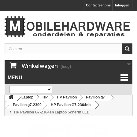
Contacteer ons
Inloggen
Winkelwagen
(leeg)
MENU
Laptop
HP
HP Pavilion
Pavilion g7
Pavilion g7-2300
HP Pavilion G7-2364eb
HP Pavilion G7-2364eb Laptop Scherm LED