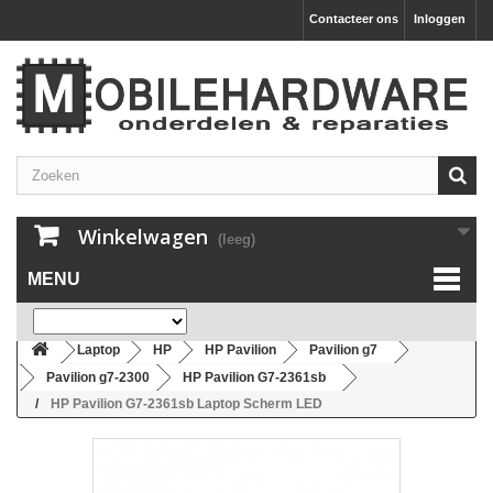
Contacteer ons
Inloggen
Winkelwagen
(leeg)
MENU
Laptop
HP
HP Pavilion
Pavilion g7
Pavilion g7-2300
HP Pavilion G7-2361sb
HP Pavilion G7-2361sb Laptop Scherm LED