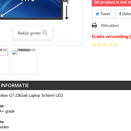
Dit product is niet 
Tweet
Dele
Afdrukken
Bekijk groter
Gratis verzending 
0.0
star
rating
 INFORMATIE
ilion G7-2361eb Laptop Scherm LED
ie:
A+ grade
ie:
anden