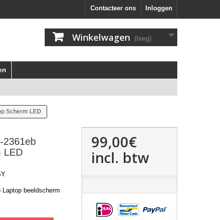
Contacteer ons
Inloggen
Winkelwagen
(leeg)
en
top Scherm LED
99,00€
7-2361eb
m LED
incl. btw
SY
b Laptop beeldscherm