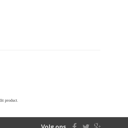
it product.
Volg ons