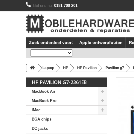
Bel ons nu:
0181 700 201
Zoek onderdeel voor:
Apple ontwerpfouten
Re
Laptop
HP
HP Pavilion
Pavilion g7
HP PAVILION G7-2361EB
MacBook Air
MacBook Pro
iMac
BGA chips
DC jacks