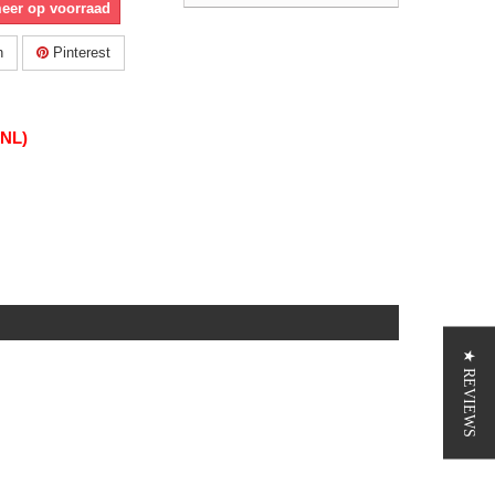
meer op voorraad
n
Pinterest
(NL)
★ REVIEWS