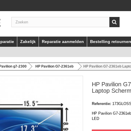
paratie
Zakelijk
Reparatie aanmelden
Bestelling retourner
Pavilion g7-2300
HP Pavilion G7-2361eb
HP Pavilion G7-2361eb Lap
HP Pavilion G
Laptop Scher
Referentie:
173GLOS
HP Pavilion G7-2361e
LED