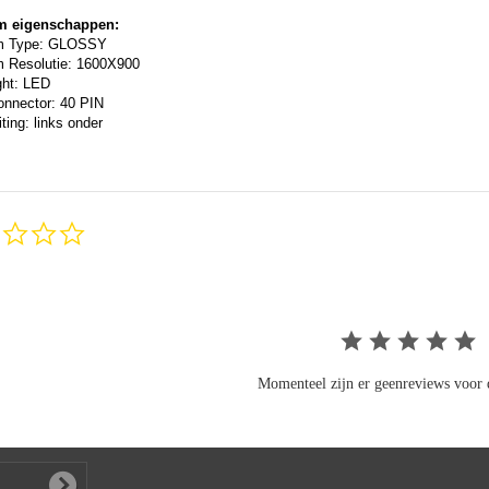
m eigenschappen:
m Type: GLOSSY
 Resolutie: 1600X900
ght: LED
onnector: 40 PIN
ting: links onder
0.0
star
rating
Momenteel zijn er geenreviews voor d