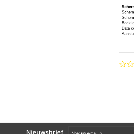
Scher
Scher
Scherm
Backli
Data c
Aanslui
Nieuwsbrief