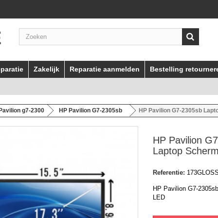
paratie
Zakelijk
Reparatie aanmelden
Bestelling retourner
Pavilion g7-2300
HP Pavilion G7-2305sb
HP Pavilion G7-2305sb Lap
HP Pavilion G
Laptop Scher
Referentie:
173GLOS
HP Pavilion G7-2305s
LED