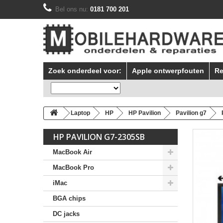
Bel ons nu:
0181 700 201
Zoek onderdeel voor:
Apple ontwerpfouten
Re
Laptop
HP
HP Pavilion
Pavilion g7
HP PAVILION G7-2305SB
MacBook Air
MacBook Pro
iMac
BGA chips
DC jacks