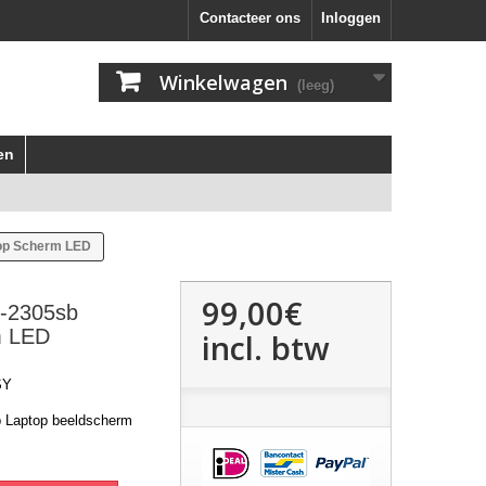
Contacteer ons
Inloggen
Winkelwagen
(leeg)
en
top Scherm LED
99,00€
7-2305sb
m LED
incl. btw
SY
b Laptop beeldscherm