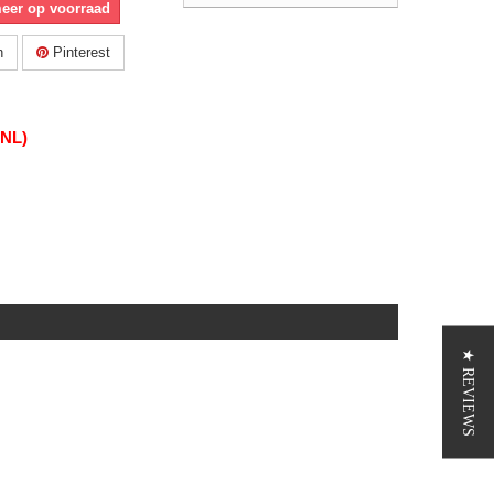
meer op voorraad
n
Pinterest
(NL)
★ REVIEWS