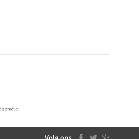
it product.
Volg ons