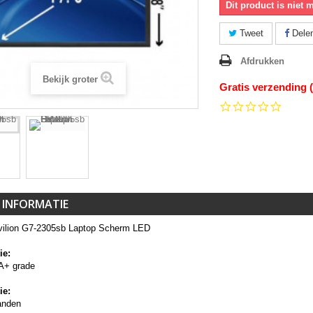
Dit product is niet 
Tweet
Dele
Afdrukken
Bekijk groter
Gratis verzending 
0.0
star
rating
 INFORMATIE
ilion G7-2305sb Laptop Scherm LED
ie:
A+ grade
ie:
anden