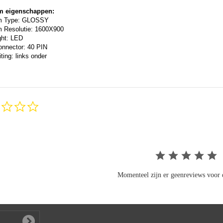
m eigenschappen:
m Type: GLOSSY
 Resolutie: 1600X900
ght: LED
onnector: 40 PIN
ting: links onder
0.0
star
rating
Momenteel zijn er geenreviews voor d