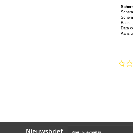
Scher
Scher
Scherm
Backli
Data c
Aanslui
Nieuwsbrief