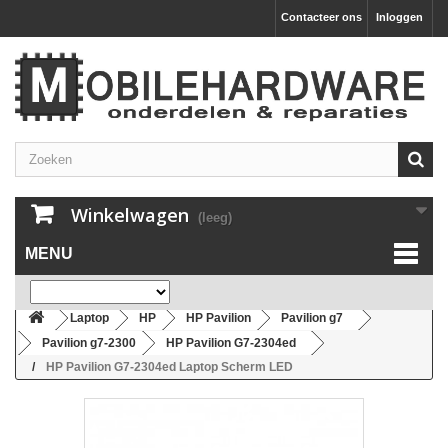
Contacteer ons
Inloggen
Winkelwagen
(leeg)
MENU
Laptop
HP
HP Pavilion
Pavilion g7
Pavilion g7-2300
HP Pavilion G7-2304ed
HP Pavilion G7-2304ed Laptop Scherm LED