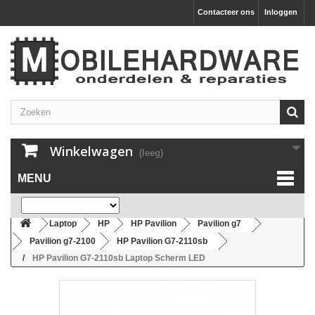
Contacteer ons
Inloggen
Winkelwagen
(leeg)
MENU
Laptop
HP
HP Pavilion
Pavilion g7
Pavilion g7-2100
HP Pavilion G7-2110sb
HP Pavilion G7-2110sb Laptop Scherm LED