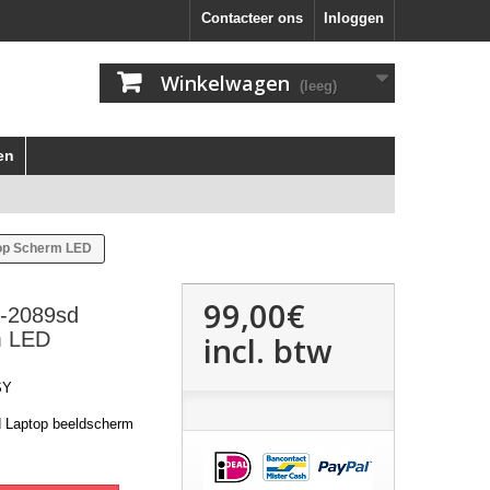
Contacteer ons
Inloggen
Winkelwagen
(leeg)
en
top Scherm LED
99,00€
7-2089sd
m LED
incl. btw
SY
d Laptop beeldscherm