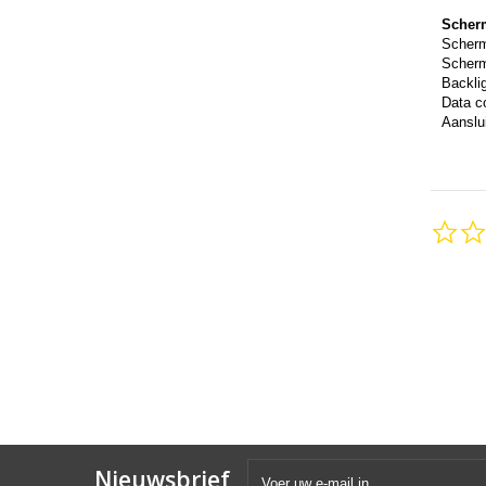
Scher
Scher
Scherm
Backli
Data c
Aanslui
Nieuwsbrief