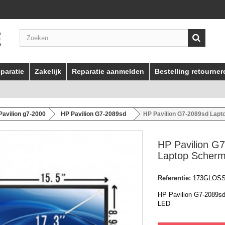
paratie
Zakelijk
Reparatie aanmelden
Bestelling retourner
Pavilion g7-2000
HP Pavilion G7-2089sd
HP Pavilion G7-2089sd Lap
HP Pavilion G
Laptop Scher
Referentie:
173GLOS
HP Pavilion G7-2089s
LED