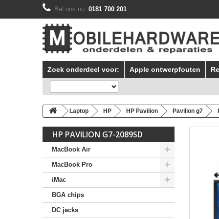
Bel ons nu:
0181 700 201
Zoek onderdeel voor:
Apple ontwerpfouten
Re
Laptop
HP
HP Pavilion
Pavilion g7
HP PAVILION G7-2089SD
MacBook Air
MacBook Pro
iMac
BGA chips
DC jacks