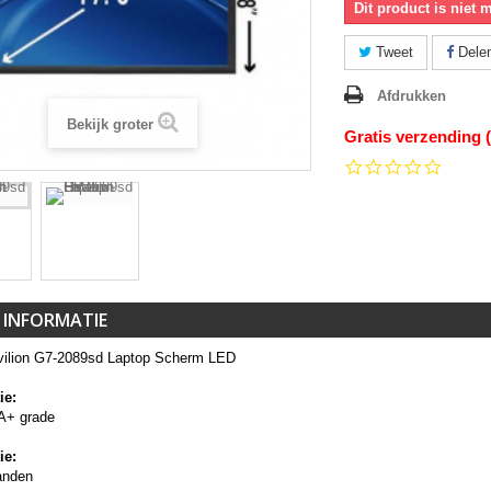
Dit product is niet 
Tweet
Dele
Afdrukken
Bekijk groter
Gratis verzending 
0.0
star
rating
 INFORMATIE
ilion G7-2089sd Laptop Scherm LED
ie:
A+ grade
ie:
anden