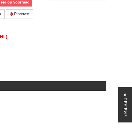
meer op voorraad
n
Pinterest
(NL)
★ REVIEWS