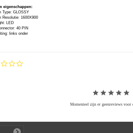
m eigenschappen:
m Type: GLOSSY
 Resolutie: 1600X900
ght: LED
onnector: 40 PIN
ting: links onder
0.0
star
rating
Momenteel zijn er geenreviews voor d