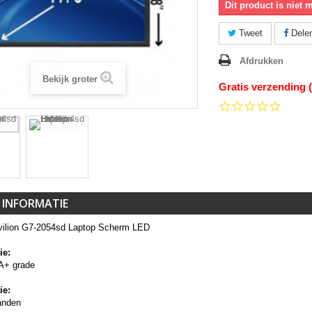
Dit product is niet 
Tweet
Dele
Afdrukken
Bekijk groter
Gratis verzending 
0.0
star
rating
 INFORMATIE
ilion G7-2054sd Laptop Scherm LED
ie:
A+ grade
ie:
anden