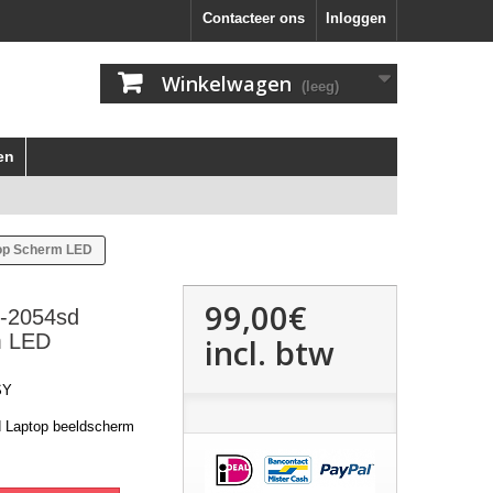
Contacteer ons
Inloggen
Winkelwagen
(leeg)
en
top Scherm LED
99,00€
7-2054sd
m LED
incl. btw
SY
d Laptop beeldscherm