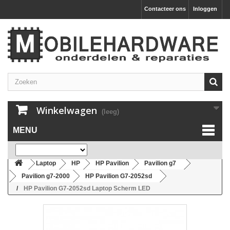
Contacteer ons
Inloggen
Winkelwagen
(leeg)
MENU
Laptop
HP
HP Pavilion
Pavilion g7
Pavilion g7-2000
HP Pavilion G7-2052sd
HP Pavilion G7-2052sd Laptop Scherm LED