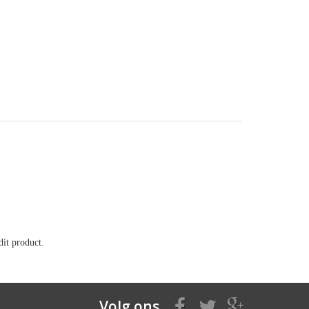
it product.
Volg ons