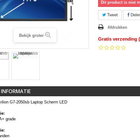
Dit product is niet 
Tweet
Dele
Afdrukken
Bekijk groter
Gratis verzending 
0.0
star
rating
 INFORMATIE
ilion G7-2050sb Laptop Scherm LED
ie:
A+ grade
ie:
anden