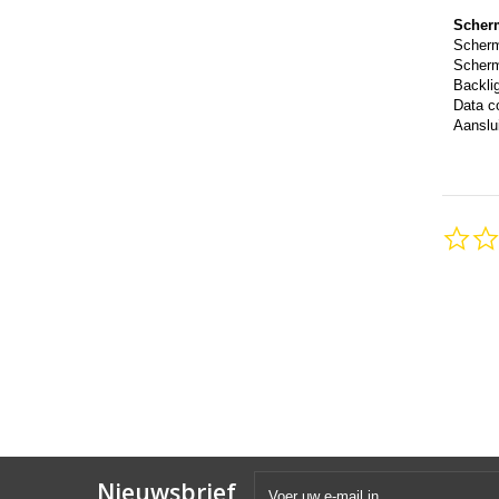
Scher
Scher
Scherm
Backli
Data c
Aanslui
Nieuwsbrief