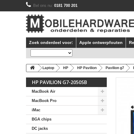
Bel ons nu:
0181 700 201
Zoek onderdeel voor:
Apple ontwerpfouten
Re
Laptop
HP
HP Pavilion
Pavilion g7
HP PAVILION G7-2050SB
MacBook Air
MacBook Pro
iMac
BGA chips
DC jacks