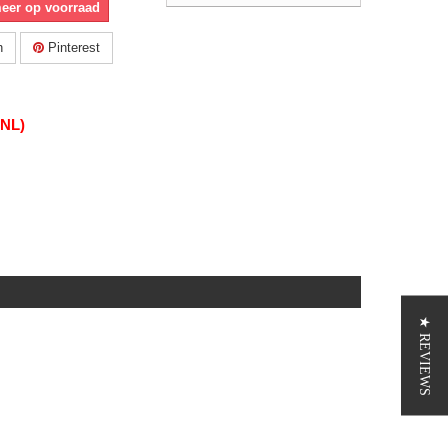
meer op voorraad
n
Pinterest
(NL)
★ REVIEWS