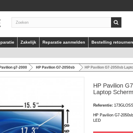
paratie
Zakelijk
Reparatie aanmelden
Bestelling retourner
Pavilion g7-2000
HP Pavilion G7-2050sb
HP Pavilion G7-2050sb Lap
HP Pavilion G
Laptop Scher
Referentie:
173GLOS
HP Pavilion G7-2050s
LED