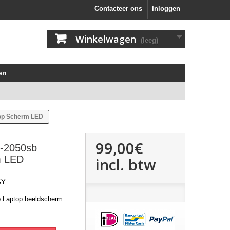
Contacteer ons
Inloggen
Winkelwagen
(leeg)
en
top Scherm LED
99,00€
7-2050sb
m LED
incl. btw
SY
b Laptop beeldscherm