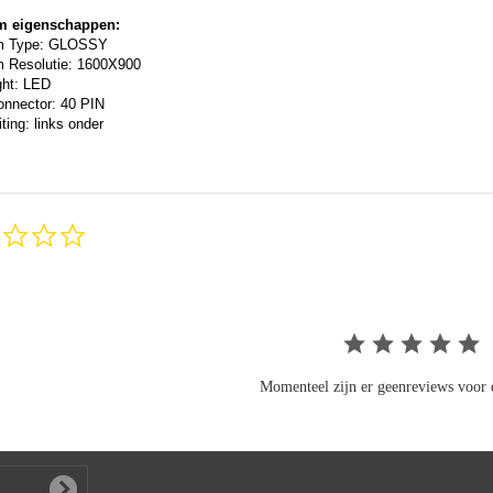
m eigenschappen:
m Type: GLOSSY
 Resolutie: 1600X900
ght: LED
onnector: 40 PIN
ting: links onder
0.0
star
rating
Momenteel zijn er geenreviews voor d