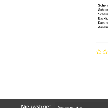
Scher
Scher
Scherm
Backli
Data c
Aanslui
Nieuwsbrief