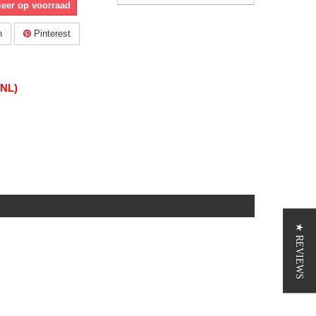
meer op voorraad
n
Pinterest
(NL)
★ REVIEWS