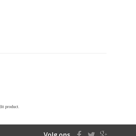
it product.
Volg ons