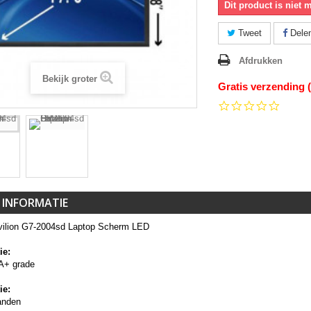
Dit product is niet 
Tweet
Dele
Afdrukken
Bekijk groter
Gratis verzending 
0.0
star
rating
 INFORMATIE
ilion G7-2004sd Laptop Scherm LED
ie:
A+ grade
ie:
anden