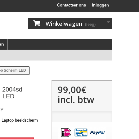
Contacteer ons
Inloggen
Winkelwagen
(leeg)
en
top Scherm LED
99,00€
7-2004sd
m LED
incl. btw
SY
d Laptop beeldscherm