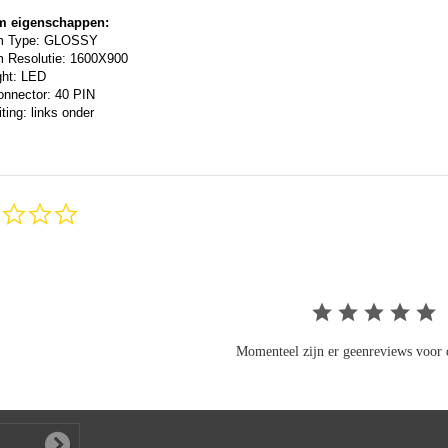
m eigenschappen:
m Type: GLOSSY
 Resolutie: 1600X900
ght: LED
onnector: 40 PIN
ting: links onder
0.0
star
rating
Momenteel zijn er geenreviews voor d