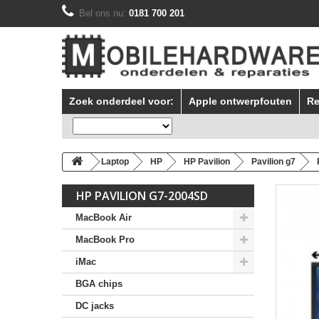
Bel ons nu:
0181 700 201
Zoek onderdeel voor:
Apple ontwerpfouten
Re
Laptop
HP
HP Pavilion
Pavilion g7
HP PAVILION G7-2004SD
MacBook Air
MacBook Pro
iMac
BGA chips
DC jacks