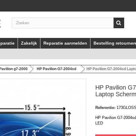
paratie
Zakelijk
Reparatie aanmelden
Bestelling retourner
Pavilion g7-2000
HP Pavilion G7-2004sd
HP Pavilion G7-2004sd Lap
HP Pavilion G
Laptop Scher
Referentie:
173GLOS
HP Pavilion G7-2004s
LED