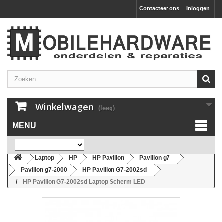
Contacteer ons
Inloggen
Winkelwagen
(leeg)
MENU
Laptop
HP
HP Pavilion
Pavilion g7
Pavilion g7-2000
HP Pavilion G7-2002sd
HP Pavilion G7-2002sd Laptop Scherm LED