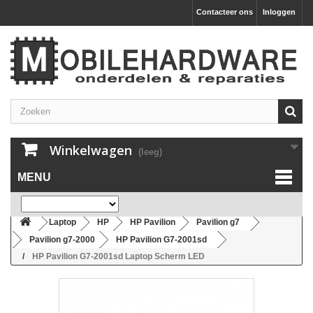
Contacteer ons
Inloggen
Winkelwagen
(leeg)
MENU
Laptop
HP
HP Pavilion
Pavilion g7
Pavilion g7-2000
HP Pavilion G7-2001sd
HP Pavilion G7-2001sd Laptop Scherm LED