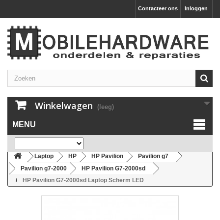
Contacteer ons
Inloggen
Winkelwagen
(leeg)
MENU
Laptop
HP
HP Pavilion
Pavilion g7
Pavilion g7-2000
HP Pavilion G7-2000sd
HP Pavilion G7-2000sd Laptop Scherm LED