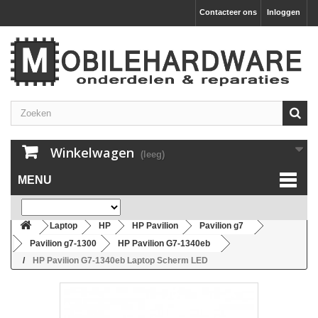
Contacteer ons
Inloggen
Winkelwagen
(leeg)
MENU
Laptop
HP
HP Pavilion
Pavilion g7
Pavilion g7-1300
HP Pavilion G7-1340eb
HP Pavilion G7-1340eb Laptop Scherm LED