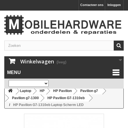
Contacteer ons
Inloggen
Winkelwagen
(leeg)
MENU
Laptop
HP
HP Pavilion
Pavilion g7
Pavilion g7-1300
HP Pavilion G7-1310eb
HP Pavilion G7-1310eb Laptop Scherm LED