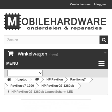
Contacteer ons
Inloggen
Winkelwagen
(leeg)
MENU
Laptop
HP
HP Pavilion
Pavilion g7
Pavilion g7-1200
HP Pavilion G7-1280sb
HP Pavilion G7-1280sb Laptop Scherm LED