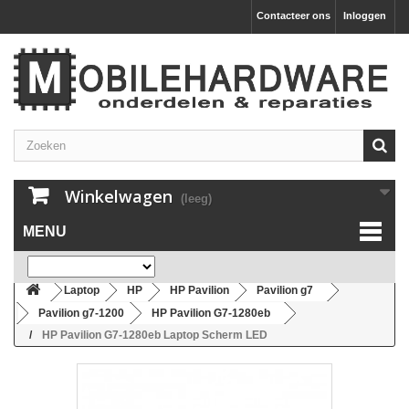
Contacteer ons
Inloggen
Winkelwagen
(leeg)
MENU
Laptop
HP
HP Pavilion
Pavilion g7
Pavilion g7-1200
HP Pavilion G7-1280eb
HP Pavilion G7-1280eb Laptop Scherm LED