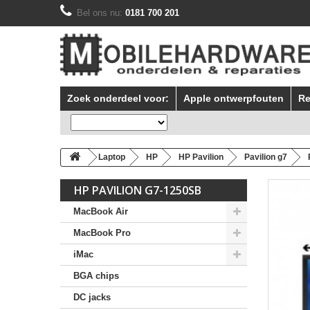
Bel ons nu:
0181 700 201
Zoek onderdeel voor:
Apple ontwerpfouten
Re
Laptop
HP
HP Pavilion
Pavilion g7
HP PAVILION G7-1250SB
MacBook Air
MacBook Pro
iMac
BGA chips
DC jacks