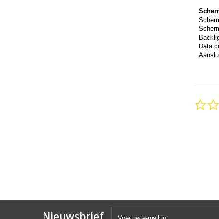
Scher
Scher
Scherm
Backli
Data c
Aanslui
Nieuwsbrief