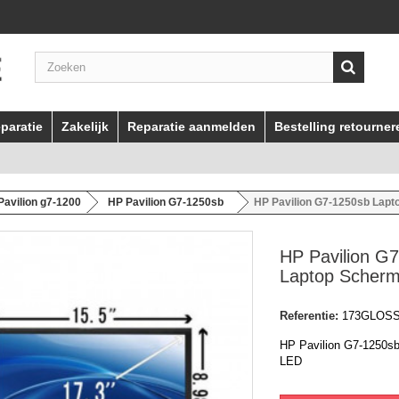
paratie
Zakelijk
Reparatie aanmelden
Bestelling retourner
Pavilion g7-1200
HP Pavilion G7-1250sb
HP Pavilion G7-1250sb Lap
HP Pavilion G
Laptop Scher
Referentie:
173GLOS
HP Pavilion G7-1250s
LED