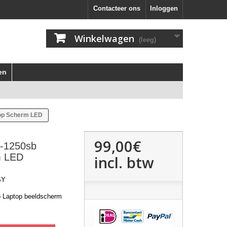
Contacteer ons
Inloggen
Winkelwagen
(leeg)
en
top Scherm LED
99,00€
7-1250sb
m LED
incl. btw
SY
b Laptop beeldscherm