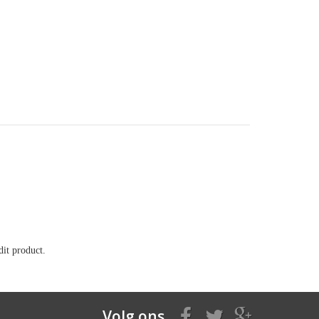
it product.
Volg ons