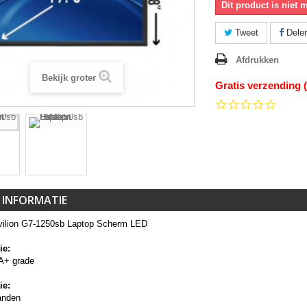
Dit product is niet 
Tweet
Dele
Afdrukken
Bekijk groter
Gratis verzending 
0.0
star
rating
 INFORMATIE
ilion G7-1250sb Laptop Scherm LED
ie:
A+ grade
ie:
anden