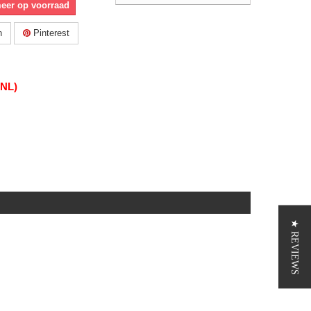
meer op voorraad
n
Pinterest
(NL)
★ REVIEWS