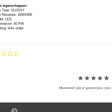
m eigenschappen:
m Type: GLOSSY
 Resolutie: 1600X900
ght: LED
onnector: 40 PIN
ting: links onder
0.0
star
rating
Momenteel zijn er geenreviews voor d