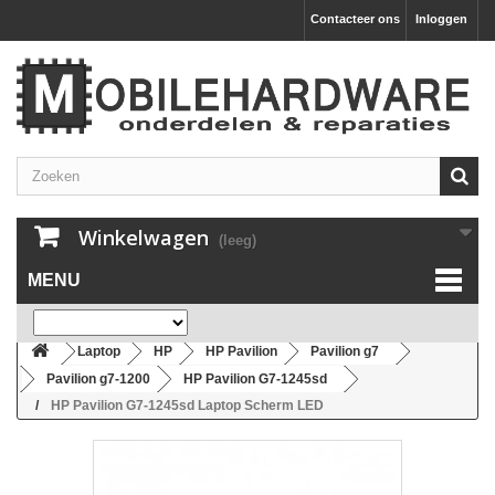
Contacteer ons
Inloggen
Winkelwagen
(leeg)
MENU
Laptop
HP
HP Pavilion
Pavilion g7
Pavilion g7-1200
HP Pavilion G7-1245sd
HP Pavilion G7-1245sd Laptop Scherm LED