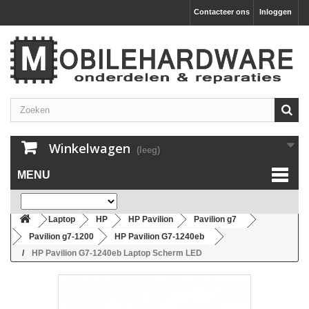
Contacteer ons
Inloggen
Winkelwagen
(leeg)
MENU
Laptop
HP
HP Pavilion
Pavilion g7
Pavilion g7-1200
HP Pavilion G7-1240eb
HP Pavilion G7-1240eb Laptop Scherm LED