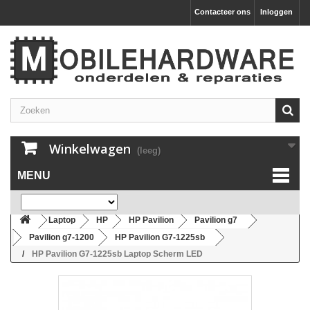
Contacteer ons
Inloggen
Winkelwagen
(leeg)
MENU
Laptop
HP
HP Pavilion
Pavilion g7
Pavilion g7-1200
HP Pavilion G7-1225sb
HP Pavilion G7-1225sb Laptop Scherm LED